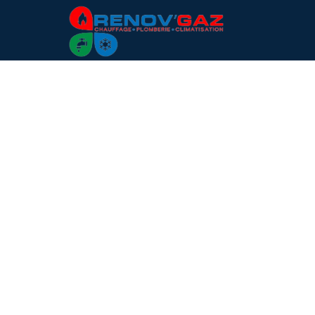
CHAUFFAGE- POMPES
À
CHALEUR-
PLOMBERIE- CLIMATISATION
OBTENIR UN DEVIS
CONTACT
1 Rue Des Boursaults, ZA Les Trrentes -
95660 CHAMPAGNE-SUR-OISE
03 55 33 00 63