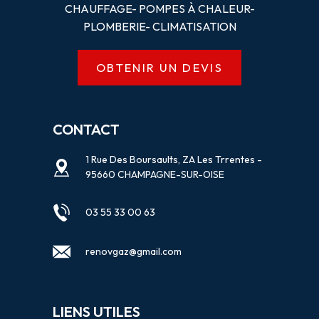
CHAUFFAGE- POMPES
À
CHALEUR-
PLOMBERIE- CLIMATISATION
OBTENIR UN DEVIS
CONTACT
1 Rue Des Boursaults, ZA Les Trrentes -
95660 CHAMPAGNE-SUR-OISE
03 55 33 00 63
renovgaz@gmail.com
LIENS UTILES