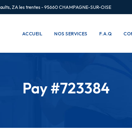
rsaults, ZA les trentes - 95660 CHAMPAGNE-SUR-OISE
ACCUEIL
NOS SERVICES
F.A.Q
CO
CHAUFFAGE
POMPES À
CHALEUR
Pay #723384
PLOMBERIE
CLIMATISATION