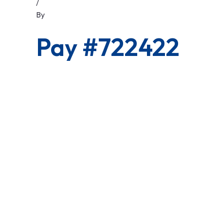
/
By
Pay #722422