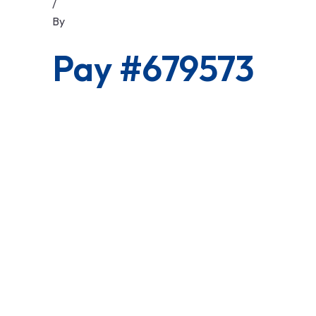
/
By
Pay #679573