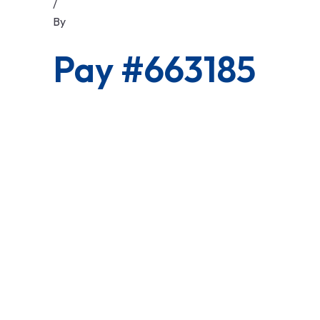
/
By
Pay #663185