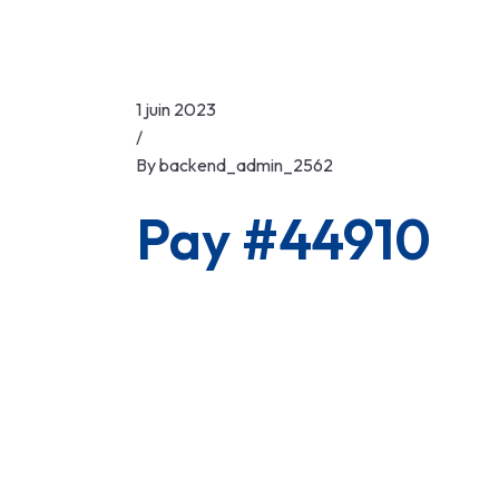
1 juin 2023
/
By
backend_admin_2562
Pay #44910