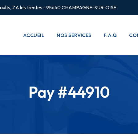
rsaults, ZA les trentes - 95660 CHAMPAGNE-SUR-OISE
ACCUEIL
NOS SERVICES
F.A.Q
CO
CHAUFFAGE
POMPES À
CHALEUR
Pay #44910
PLOMBERIE
CLIMATISATION