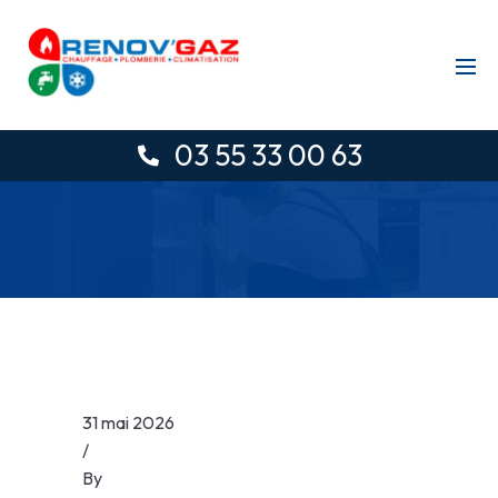
03 55 33 00 63
31 mai 2026
/
By