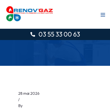
03 55 33 00 63
28 mai 2026
/
By