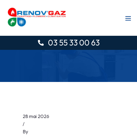
03 55 33 00 63
28 mai 2026
/
By